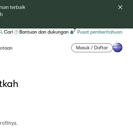
man terbaik
ah
7
Cari
Bantuan dan dukungan
Pusat pemberitahuan
Masuk / Daftar
otaan
tkah
ofilnya.