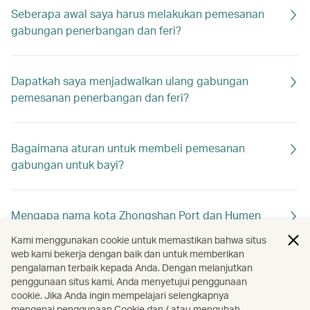
Seberapa awal saya harus melakukan pemesanan
gabungan penerbangan dan feri?
Dapatkah saya menjadwalkan ulang gabungan
pemesanan penerbangan dan feri?
Bagaimana aturan untuk membeli pemesanan
gabungan untuk bayi?
Mengapa nama kota Zhongshan Port dan Humen
Ferry Terminal di Dongguan masing-masing
Kami menggunakan cookie untuk memastikan bahwa situs
ditampilkan sebagai Zhuhai dan Guangzhou saat
web kami bekerja dengan baik dan untuk memberikan
memesan?
pengalaman terbaik kepada Anda. Dengan melanjutkan
penggunaan situs kami, Anda menyetujui penggunaan
cookie. Jika Anda ingin mempelajari selengkapnya
mengenai penggunaan Cookie dan / atau mengubah