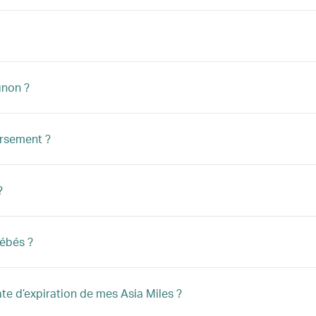
gnon ?
ursement ?
?
bébés ?
ate d’expiration de mes Asia Miles ?