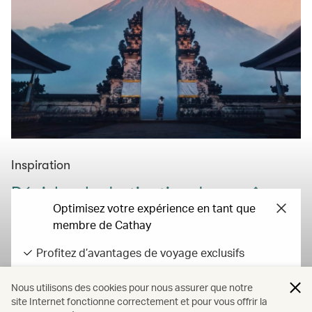
Inspiration
Dénichez la destination de vos rêves
Optimisez votre expérience en tant que
Trouvez l’inspiration dans nos guides de voyage ou en
membre de Cathay
consultant nos conseils et idées, puis commencez à
planifier votre prochaine escapade dès aujourd’hui.
Profitez d’avantages de voyage exclusifs
Débloquez des avantages de statut et d’étape
En savoir plus
Nous utilisons des cookies pour nous assurer que notre
Gagnez des Asia Miles sur vos dépenses
site Internet fonctionne correctement et pour vous offrir la
quotidiennes