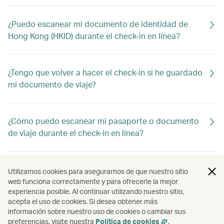
¿Puedo escanear mi documento de identidad de
Hong Kong (HKID) durante el check-in en línea?
¿Tengo que volver a hacer el check-in si he guardado
mi documento de viaje?
¿Cómo puedo escanear mi pasaporte o documento
de viaje durante el check-in en línea?
¿Qué es el planificador de viajes?
Utilizamos cookies para asegurarnos de que nuestro sitio
web funciona correctamente y para ofrecerle la mejor
experiencia posible. Al continuar utilizando nuestro sitio,
acepta el uso de cookies. Si desea obtener más
¿Por qué ya no puedo hacer el check-in en línea
información sobre nuestro uso de cookies o cambiar sus
prioritario?
preferencias, visite nuestra
Política de cookies
.