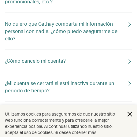
promocionales, etc.?
No quiero que Cathay comparta mi información
personal con nadie, ¿cómo puedo asegurarme de
ello?
¿Cómo cancelo mi cuenta?
¿Mi cuenta se cerrará si está inactiva durante un
periodo de tiempo?
¿Cómo puedo mantener activa mi cuenta de Cathay?
Utilizamos cookies para asegurarnos de que nuestro sitio
web funciona correctamente y para ofrecerle la mejor
experiencia posible. Al continuar utilizando nuestro sitio,
acepta el uso de cookies. Si desea obtener más
¿Cómo puedo desvincular mis cuentas de Cathay y