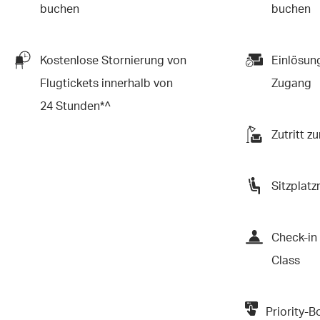
buchen
buchen
Kostenlose Stornierung von
Einlösun
Flugtickets innerhalb von
Zugang
24 Stunden*^
Zutritt z
Sitzplatz
Check-in
Class
Priority-B