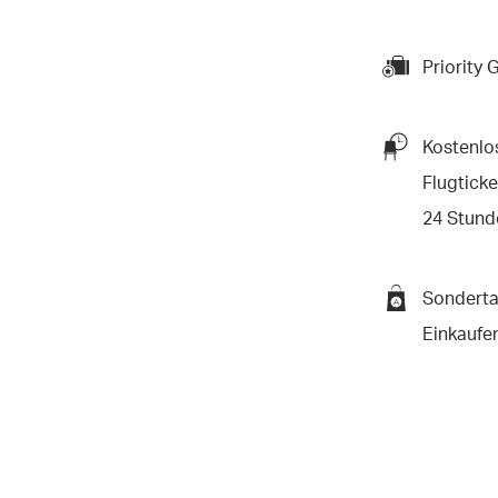
Priority
Kostenlo
Flugticke
24 Stund
Sondertar
Einkaufe