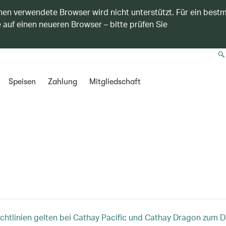
nen verwendete Browser wird nicht unterstützt. Für ein best
 auf einen neueren Browser – bitte prüfen Sie
Speisen
Zahlung
Mitgliedschaft
chtlinien gelten bei Cathay Pacific und Cathay Dragon zum 