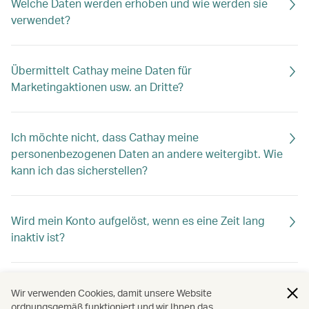
Welche Daten werden erhoben und wie werden sie
verwendet?
Übermittelt Cathay meine Daten für
Marketingaktionen usw. an Dritte?
Ich möchte nicht, dass Cathay meine
personenbezogenen Daten an andere weitergibt. Wie
kann ich das sicherstellen?
Wird mein Konto aufgelöst, wenn es eine Zeit lang
inaktiv ist?
Wie kann ich dafür sorgen, dass mein Cathay Konto
Wir verwenden Cookies, damit unsere Website
aktiv bleibt?
ordnungsgemäß funktioniert und wir Ihnen das