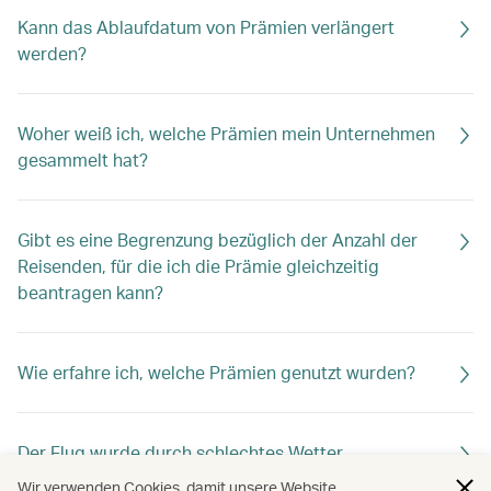
Kann das Ablaufdatum von Prämien verlängert
werden?
Woher weiß ich, welche Prämien mein Unternehmen
gesammelt hat?
Gibt es eine Begrenzung bezüglich der Anzahl der
Reisenden, für die ich die Prämie gleichzeitig
beantragen kann?
Wie erfahre ich, welche Prämien genutzt wurden?
Der Flug wurde durch schlechtes Wetter
beeinträchtigt. Was passiert mit den für meine
Wir verwenden Cookies, damit unsere Website