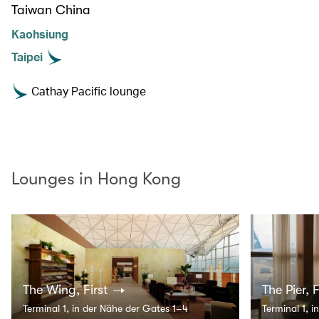
Taiwan China
Kaohsiung
Taipei
Cathay Pacific lounge
Lounges in Hong Kong
The Wing, First
The Pier, F
Terminal 1, in der Nähe der Gates 1–4
Terminal 1, 